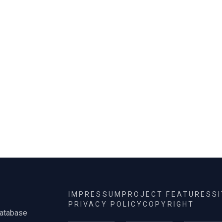
került Budapestre,
Szegedre, Pécs
IMPRESSUM
PROJECT FEATURES
S
PRIVACY POLICY
COPYRIGHT
database