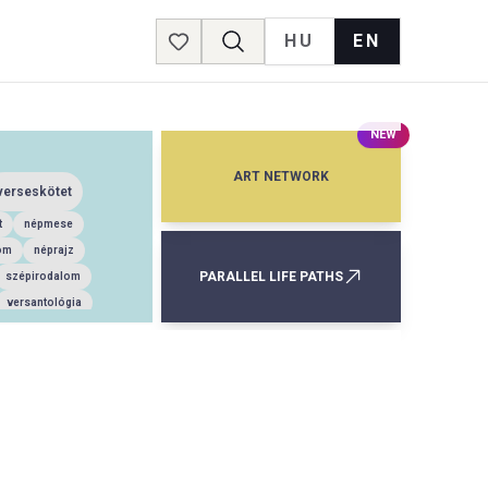
HU
EN
Favorites
NEW
ART NETWORK
verseskötet
t
népmese
om
néprajz
PARALLEL LIFE PATHS
szépirodalom
versantológia
mény
regény
elbeszéléskötet
za
zés
mese
erjúkötet