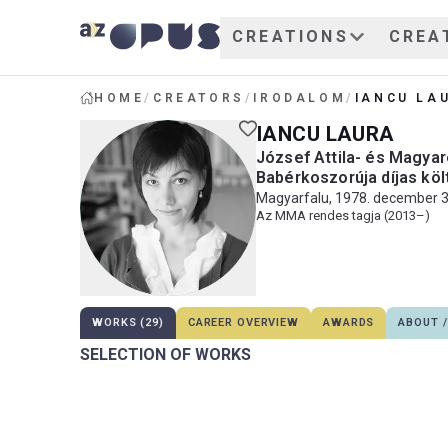
CREATIONS
CREA
HOME
/
CREATORS
/
IRODALOM
/
IANCU LA
IANCU LAURA
József Attila- és Magya
Babérkoszorúja díjas költ
Magyarfalu, 1978. december 3
Az MMA rendes tagja (2013–)
WORKS (29)
CAREER OVERVIEW
AWARDS
ABOUT /
SELECTION OF WORKS