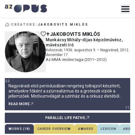
/
CREATORS
/
JAKOBOVITS MIKLÓS
JAKOBOVITS MIKLÓS
Munkácsy Mihály-díjas képzőművész,
művészeti író
Kolozsvár, 1936. augusztus 9. – Nagyvárad, 2012.
december 17.
Az MMA rendes tagja (2011–2012)
Nagyváradi első periódusában rengeteg tollrajzot készített,
amelyekre főként a szürrealizmus és a groteszk víziók a
jellemzőek. Motívumvilágát a színház és a cirkusz életéből
veszi, bohócok, harlekinek, manökenek népesítik be a
READ MORE
papírokat. Ezek az alakok a közvetlen színházi élményeiből
eredeztethetőek, abból a világból, amelyben már
gyerekkorától otthonosan mozgott.
PARALLEL LIFE PATHS
WORKS (18)
CAREER OVERVIEW
AWARDS
LEXICON
ABOUT