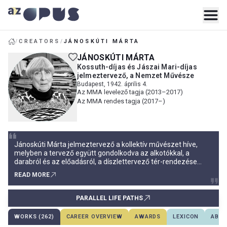
/
CREATORS
/
JÁNOSKÚTI MÁRTA
JÁNOSKÚTI MÁRTA
Kossuth-díjas és Jászai Mari-díjas
jelmeztervező, a Nemzet Művésze
Budapest, 1942. április 4.
Az MMA levelező tagja (2013–2017)
Az MMA rendes tagja (2017–)
Jánoskúti Márta jelmeztervező a kollektív művészet híve,
melyben a tervező együtt gondolkodva az alkotókkal, a
darabról és az előadásról, a díszlettervező tér-rendezése
alapján a kiválasztott szereplő karaktereihez híven tervezi
READ MORE
kosztümjeit, jelmezeit. Erősen hatott rá a századforduló és a
szecesszió formavilága, az orosz irodalom és a kiváló
színművész, tervező és rendező alkotótársak.
PARALLEL LIFE PATHS
WORKS (262)
CAREER OVERVIEW
AWARDS
LEXICON
ABOU