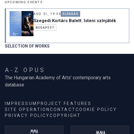
UPCOMING EVENTS
AUG 21, 19:30
ELŐADÁS
Szegedi Kortárs Balett: Isteni színjáték
BUDAPEST
SELECTION OF WORKS
A-Z OPUS
The Hungarian Academy of Arts' contemporary arts
database
IMPRESSUM
PROJECT FEATURES
SITE OPERATION
CONTACT
COOKIE POLICY
PRIVACY POLICY
COPYRIGHT