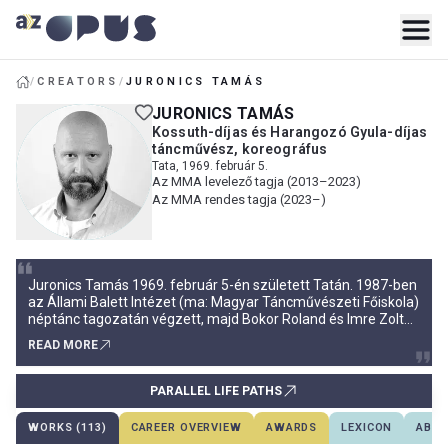
/
CREATORS
/
JURONICS TAMÁS
JURONICS TAMÁS
Kossuth-díjas és Harangozó Gyula-díjas
táncművész, koreográfus
Tata, 1969. február 5.
Az MMA levelező tagja (2013–2023)
Az MMA rendes tagja (2023–)
Juronics Tamás 1969. február 5-én született Tatán. 1987-ben
az Állami Balett Intézet (ma: Magyar Táncművészeti Főiskola)
néptánc tagozatán végzett, majd Bokor Roland és Imre Zoltán
hívására még ebben az évben a Szegedi Baletthez
READ MORE
szerződött, ahol rövid idő alatt karakteres szólistává, és
eredeti látásmódú koreográfussá fejlődött. 1989-től már
szóló szerepeket kapott, 1990-től pedig önálló koreográfiákat
PARALLEL LIFE PATHS
készített.
WORKS (113)
CAREER OVERVIEW
AWARDS
LEXICON
ABOU