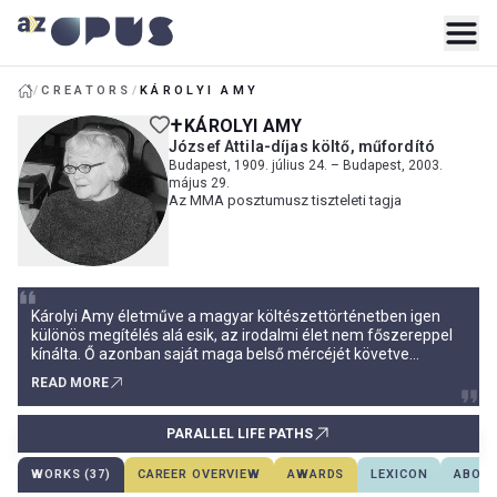
/
CREATORS
/
KÁROLYI AMY
KÁROLYI AMY
József Attila-díjas költő, műfordító
Budapest, 1909. július 24. – Budapest, 2003.
május 29.
Az MMA posztumusz tiszteleti tagja
Károlyi Amy életműve a magyar költészettörténetben igen
különös megítélés alá esik, az irodalmi élet nem főszereppel
kínálta. Ő azonban saját maga belső mércéjét követve
alkotott, s épp ez a külvilág hangját negligáló magatartás
READ MORE
eredményezte azt, hogy túl tudott nőni azon a szerepkörön,
melyet jósoltak neki. Tandori Dezső 60-as évekbeli
méltatásába
PARALLEL LIFE PATHS
WORKS (37)
CAREER OVERVIEW
AWARDS
LEXICON
ABOUT