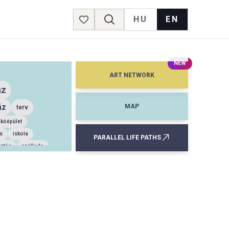
HU
EN
Favorites
NEW
ART NETWORK
áz
áz
MAP
terv
akóépület
s
iskola
PARALLEL LIFE PATHS
sztés
szálloda
 épület
településtervezés
ítőművészet
let
interjúkötet
pályázat
kiállítóhely