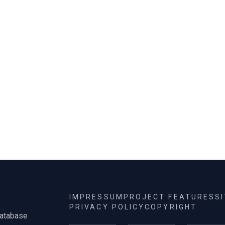
középület
erő, életszeretet
művelődési há
óvoda
egé
IMPRESSUM
PROJECT FEATURES
S
PRIVACY POLICY
COPYRIGHT
database