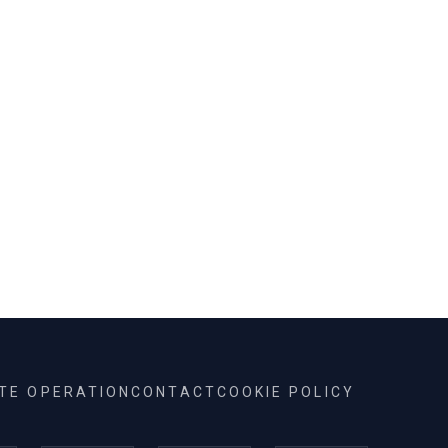
épületbővítés
z
településrész
szségügyi épület
ITE OPERATION
CONTACT
COOKIE POLICY