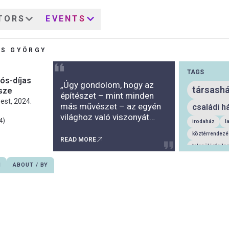
TORS
EVENTS
ÉS GYÖRGY
TAGS
ós-díjas
„Úgy gondolom, hogy az
társash
sze
építészet – mint minden
est, 2024.
más művészet – az egyén
családi h
világhoz való viszonyát
4)
irodaház
l
fejezi ki. Ez a viszony a
köztérrendezé
világ dolgainak újra-
READ MORE
településfejle
alkotásában ölt testet.
Olyan magatartásban,
ipari épület
N
ABOUT / BY
amely életformában kell,
mezőgazdasági
hogy realizálódjék. Kévés
rekonstrukció
György barátomat
nyaraló
ép
hihetetlen vitalitással
művészetelmé
áldotta meg a biológia, ez a
könyv
terv
csodálatra méltó eruptív