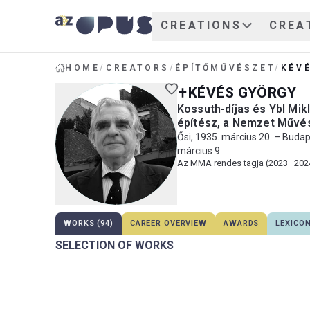
CREATIONS
CREA
HOME
/
CREATORS
/
ÉPÍTŐMŰVÉSZET
/
KÉV
KÉVÉS GYÖRGY
Kossuth-díjas és Ybl Mikl
építész, a Nemzet Művé
Ősi, 1935. március 20. – Budap
március 9.
Az MMA rendes tagja (2023–202
WORKS (94)
CAREER OVERVIEW
AWARDS
LEXICO
SELECTION OF WORKS