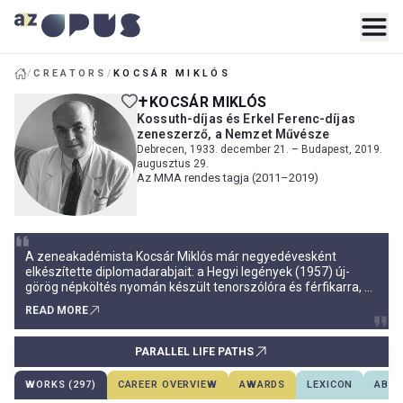
/
CREATORS
/
KOCSÁR MIKLÓS
KOCSÁR MIKLÓS
Kossuth-díjas és Erkel Ferenc-díjas
zeneszerző, a Nemzet Művésze
Debrecen, 1933. december 21. – Budapest, 2019.
augusztus 29.
Az MMA rendes tagja (2011–2019)
A zeneakadémista Kocsár Miklós már negyedévesként
elkészítette diplomadarabjait: a Hegyi legények (1957) új-
görög népköltés nyomán készült tenorszólóra és férfikarra, a
rá későbbiekben is jellemző rézfúvós hangszereléssel. A
READ MORE
Kürtverseny (1957) műfajválasztása mellett elsősorban az
eredetileg ütemvonalak nélkül lejegyzett, „megkomponált
kadenciaként
PARALLEL LIFE PATHS
WORKS (297)
CAREER OVERVIEW
AWARDS
LEXICON
ABOU