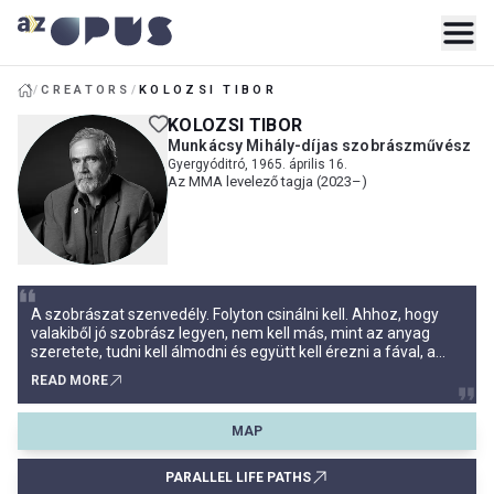
/
CREATORS
/
KOLOZSI TIBOR
KOLOZSI TIBOR
Munkácsy Mihály-díjas szobrászművész
Gyergyóditró, 1965. április 16.
Az MMA levelező tagja (2023–)
A szobrászat szenvedély. Folyton csinálni kell. Ahhoz, hogy
valakiből jó szobrász legyen, nem kell más, mint az anyag
szeretete, tudni kell álmodni és együtt kell érezni a fával, a
fémmel, a kővel. (Kolozsi Tibor)Kolozsi Tibor a Hargita megyei
READ MORE
Gyergyóditróban született 1965 áprilisában, mondhatni
ihletett környezetben, a havasok, a rengeteg lábánál
MAP
PARALLEL LIFE PATHS