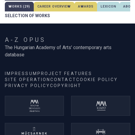
WORKS (29)
CAREER OVERVIEW
AWARDS
LEXICON
ABOUT
SELECTION OF WORKS
A-Z OPUS
The Hungarian Academy of Arts' contemporary arts
database
IMPRESSUM
PROJECT FEATURES
SITE OPERATION
CONTACT
COOKIE POLICY
PRIVACY POLICY
COPYRIGHT