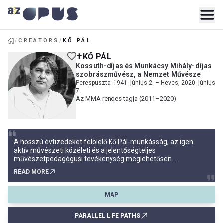
/
CREATORS
/
KŐ PÁL
KŐ PÁL
Kossuth-díjas és Munkácsy Mihály-díjas
szobrászművész, a Nemzet Művésze
Perespuszta, 1941. június 2. – Heves, 2020. június
7.
Az MMA rendes tagja (2011–2020)
A hosszú évtizedeket felölelő Kő Pál-munkásság, az igen
aktív művészeti közéleti és a jelentőségteljes
művészetpedagógusi tevékenység meglehetősen
rapszodikusan és felületesen dokumentált a magyar
READ MORE
művészeti, művészettörténeti irodalomban. Kő Pál
szobrászatáról tulajdonképpen a Rózsa Gyula
művészettörténész által írt, a Képzőművészeti Alap Kiadóváll
MAP
PARALLEL LIFE PATHS