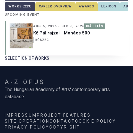
WORKS (223)
CAREER OVERVIEW
AWARDS
LEXICON
ABOU
UPCOMING EVENT
AUG 6, 2026 - SEP 6, 2026
KIÁLLÍTÁS
Kő Pál rajzai - Mohács 500
KŐSZEG
SELECTION OF WORKS
A-Z OPUS
The Hungarian Academy of Arts' contemporary arts
database
IMPRESSUM
PROJECT FEATURES
SITE OPERATION
CONTACT
COOKIE POLICY
PRIVACY POLICY
COPYRIGHT