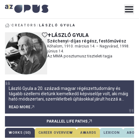
/
CREATORS
/
LÁSZLÓ GYULA
LÁSZLÓ GYULA
Széchenyi-díjas régész, festőművész
Kőhalom, 1910. március 14. – Nagyvárad, 1998.
június 14.
Az MMA posztumusz tiszteleti tagja
László Gyula a 20. századi magyar régészettudomány és
tágabb szellemi életünk kiemelkedő képviselője volt, aki máig
ható módszertani, szemléletbeli újításokkal járult hozzá a
magyar őstörténetről kialakult kép elmélyítéséhez és széles
READ MORE
körben való átadásához. Pályájának ívét kettős –
tudományos, illetve művészi – érdeklődésének kölcsönhatása
határoz
PARALLEL LIFE PATHS
WORKS (50)
CAREER OVERVIEW
AWARDS
LEXICON
ABOUT