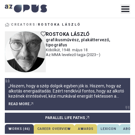
/
CREATORS
/
ROSTOKA LÁSZLÓ
ROSTOKA LÁSZLÓ
grafikusművész, plakáttervező,
tipográfus
Köbölkút, 1948. május 18.
Az MMA levelező tagja (2023–)
„Hiszem, hogy a szép dolgok egyben jók is. Hiszem, hogy az
alkotás energiaátadás. Ezért rendkívül fontos, hogy az alkotó
kezének érintésével, kézi munkával energiát fektessen a
munkájába. A legmagasabb értéknek, amit egy mű
READ MORE
tartalmazhat, a pozitív energia kisugárzását tartom. És egy
egyszerű irányelvhez is ragaszkodom: még a tervezést is úgy
kell e
PARALLEL LIFE PATHS
WORKS (46)
CAREER OVERVIEW
AWARDS
LEXICON
ABOUT