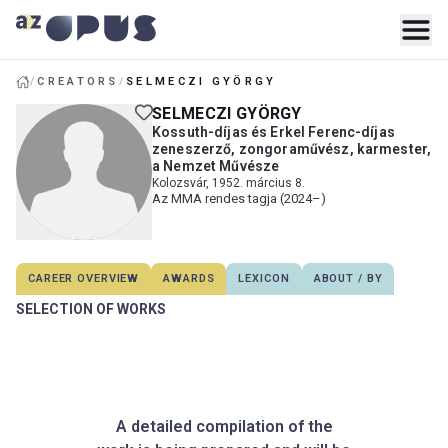
/
CREATORS
/
SELMECZI GYÖRGY
SELMECZI GYÖRGY
Kossuth-díjas és Erkel Ferenc-díjas
zeneszerző, zongoraművész, karmester,
a Nemzet Művésze
Kolozsvár, 1952. március 8.
Az MMA rendes tagja (2024–)
CAREER OVERVIEW
AWARDS
LEXICON
ABOUT / BY
SELECTION OF WORKS
A detailed compilation of the