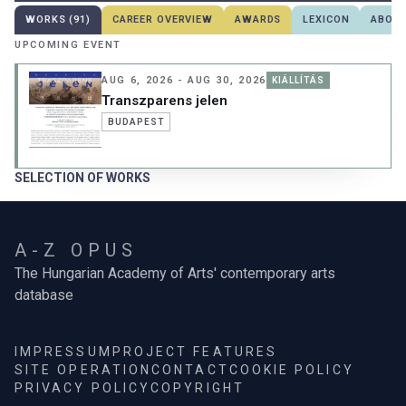
WORKS (91)
CAREER OVERVIEW
AWARDS
LEXICON
ABOUT
UPCOMING EVENT
AUG 6, 2026 - AUG 30, 2026
KIÁLLÍTÁS
Transzparens jelen
BUDAPEST
SELECTION OF WORKS
A-Z OPUS
The Hungarian Academy of Arts' contemporary arts
database
IMPRESSUM
PROJECT FEATURES
SITE OPERATION
CONTACT
COOKIE POLICY
PRIVACY POLICY
COPYRIGHT