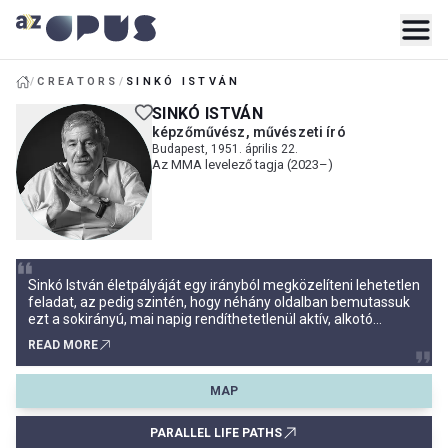
/
CREATORS
/
SINKÓ ISTVÁN
SINKÓ ISTVÁN
képzőművész, művészeti író
Budapest, 1951. április 22.
Az MMA levelező tagja (2023–)
Sinkó István életpályáját egy irányból megközelíteni lehetetlen
feladat, az pedig szintén, hogy néhány oldalban bemutassuk
ezt a sokirányú, mai napig rendíthetetlenül aktív, alkotó
energiákkal teli életutat. Sinkó nem csupán rajztanár,
READ MORE
képzőművész, zenész, művészeti író, hanem különféle
alkotóközösségek motorja, a kortárs művészet egyik
meghatározó
MAP
PARALLEL LIFE PATHS