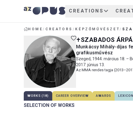
CREATIONS
CREA
HOME
/
CREATORS
/
KÉPZŐMŰVÉSZET
/
SZA
SZABADOS ÁRPÁ
Munkácsy Mihály-díjas fe
grafikusművész
Szeged, 1944. március 18. – 
2017. június 13.
Az MMA rendes tagja (2013–201
WORKS (18)
CAREER OVERVIEW
AWARDS
LEXICO
SELECTION OF WORKS