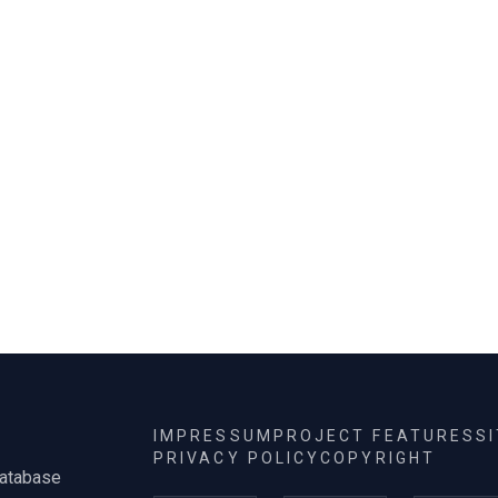
(Igyekezet, 1970, tollra
IMPRESSUM
PROJECT FEATURES
S
PRIVACY POLICY
COPYRIGHT
database