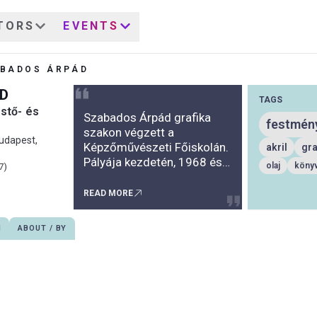
TORS
EVENTS
BADOS ÁRPÁD
D
TAGS
stő- és
Szabados Árpád grafika
festmén
szakon végzett a
Budapest,
Képzőművészeti Főiskolán.
akril
gra
Pályája kezdetén, 1968 és
olaj
köny
7)
1976 között a technikai,
mesterségbeli tökéletesség
READ MORE
mellett a személyes
kifejezés új lehetőségei
N
ABOUT / BY
érdekelték. Analitikus rajzok
sokasága született,
melyeken a részek
kibontása formai és nyelvi
kísérletekkel párosult.
Elvont fogalmakat