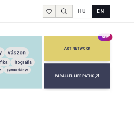
HU
EN
Favorites
NEW
ART NETWORK
y
vászon
fika
litográfia
v
gyermekkönyv
PARALLEL LIFE PATHS