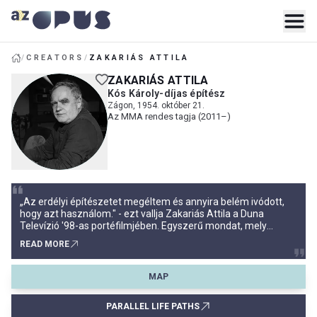
/
CREATORS
/
ZAKARIÁS ATTILA
ZAKARIÁS ATTILA
Kós Károly-díjas építész
Zágon, 1954. október 21.
Az MMA rendes tagja (2011–)
„Az erdélyi építészetet megéltem és annyira belém ivódott,
hogy azt használom." - ezt vallja Zakariás Attila a Duna
Televízió '98-as portéfilmjében. Egyszerű mondat, mely
tulajdonképpen összegzi építész-élete munkásságának
READ MORE
lényegét, úgy annak jellegében, mint abban a szerény,
majdhogynem alázatos felismerésben, hogy művészetének
gyökerei innen indu
MAP
PARALLEL LIFE PATHS