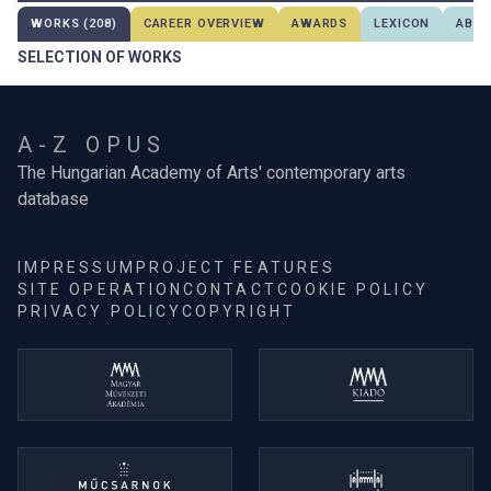
WORKS (208)
CAREER OVERVIEW
AWARDS
LEXICON
ABOU
SELECTION OF WORKS
A-Z OPUS
The Hungarian Academy of Arts' contemporary arts
database
IMPRESSUM
PROJECT FEATURES
SITE OPERATION
CONTACT
COOKIE POLICY
PRIVACY POLICY
COPYRIGHT