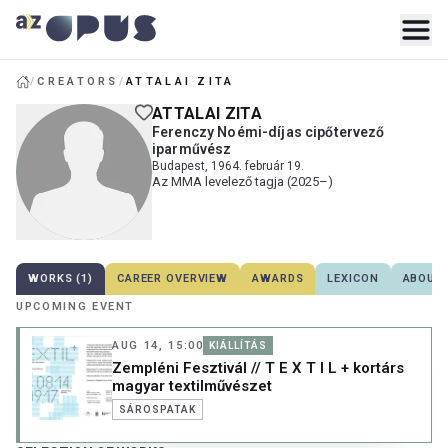
/
CREATORS
/
ATTALAI ZITA
ATTALAI ZITA
Ferenczy Noémi-díjas cipőtervező
iparművész
Budapest, 1964. február 19.
Az MMA levelező tagja (2025–)
WORKS (1)
CAREER OVERVIEW
AWARDS
LEXICON
ABOUT 
UPCOMING EVENT
AUG 14, 15:00
KIÁLLÍTÁS
Zempléni Fesztivál // T E X T I L + kortárs
magyar textilművészet
SÁROSPATAK