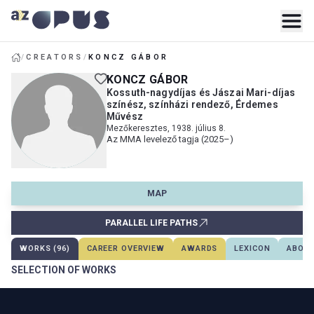
/
CREATORS
/
KONCZ GÁBOR
KONCZ GÁBOR
Kossuth-nagydíjas és Jászai Mari-díjas
színész, színházi rendező, Érdemes
Művész
Mezőkeresztes, 1938. július 8.
Az MMA levelező tagja (2025–)
MAP
PARALLEL LIFE PATHS
WORKS (96)
CAREER OVERVIEW
AWARDS
LEXICON
ABOUT
SELECTION OF WORKS