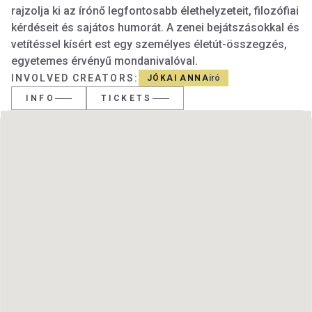
rajzolja ki az írónő legfontosabb élethelyzeteit, filozófiai
kérdéseit és sajátos humorát. A zenei bejátszásokkal és
vetítéssel kísért est egy személyes életút-összegzés,
egyetemes érvényű mondanivalóval.
INVOLVED CREATORS
:
JÓKAI ANNA
író
INFO
TICKETS