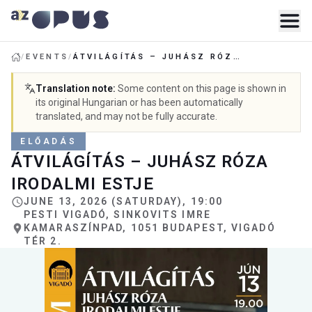
/
EVENTS
/
ÁTVILÁGÍTÁS – JUHÁSZ RÓZA IRODALMI ESTJE
Translation note
:
Some content on this page is shown in
its original Hungarian or has been automatically
translated, and may not be fully accurate.
ELŐADÁS
ÁTVILÁGÍTÁS – JUHÁSZ RÓZA
IRODALMI ESTJE
JUNE 13, 2026 (SATURDAY), 19:00
PESTI VIGADÓ, SINKOVITS IMRE
KAMARASZÍNPAD, 1051 BUDAPEST, VIGADÓ
TÉR 2.