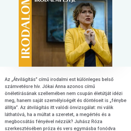
Az „Átvilágítás” című irodalmi est különleges belső
számvetésre hív. Jókai Anna azonos című
önéletírásának szellemében nem csupán életútját idézi
meg, hanem saját személyiségét és döntéseit is „fénybe
állítja”. Az átvilágítás itt valódi önvizsgálat: mi válik
láthatóvá, ha a múltat a szeretet, a megértés és a
megbocsátás fényével nézzük? Juhász Róza
szerkesztésében próza és vers egymásba fonódva