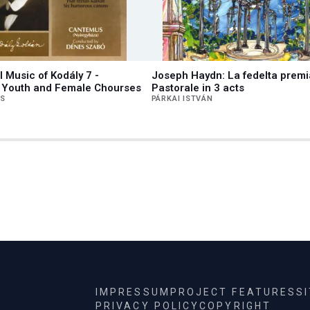
 Music of Kodály 7 -
Joseph Haydn: La fedelta premi
s, Youth and Female Chourses
Pastorale in 3 acts
ES
PÁRKAI ISTVÁN
IMPRESSUM
PROJECT FEATURES
S
PRIVACY POLICY
COPYRIGHT