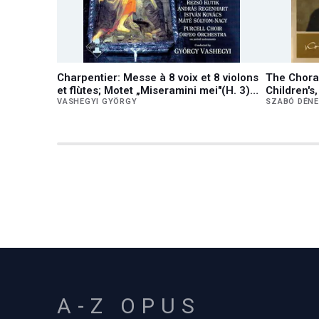
Charpentier: Messe à 8 voix et 8 violons
The Choral
et flùtes; Motet „Miseramini mei"(H. 3)
Children'
Motet pour les Trépassés a 8
VASHEGYI GYÖRGY
SZABÓ DÉN
'Miseremini mei' (H. 311)
A-Z OPUS