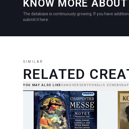
KNOW MORE ABOUT 
The database is continuously growing. If you have addition
submit it here.
SIMILAR
RELATED CREA
YOU MAY ALSO LIKE
HANGVERSENY
VOKÁLIS ZENE
BUDAP