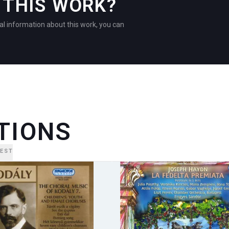
THIS WORK?
al information about this work, you can
TIONS
EST