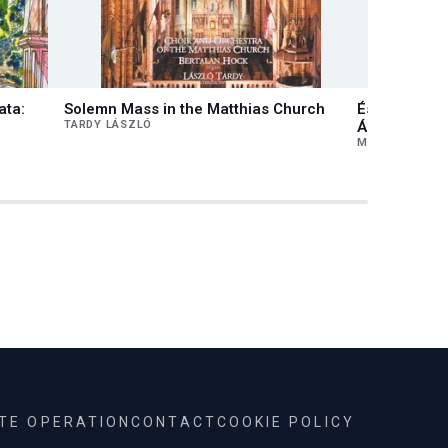
ata:
Solemn Mass in the Matthias Church
És mégis me
TARDY LÁSZLÓ
Ádámmal bes
MEDVECZKY Á
ITE OPERATION
CONTACT
COOKIE POLICY