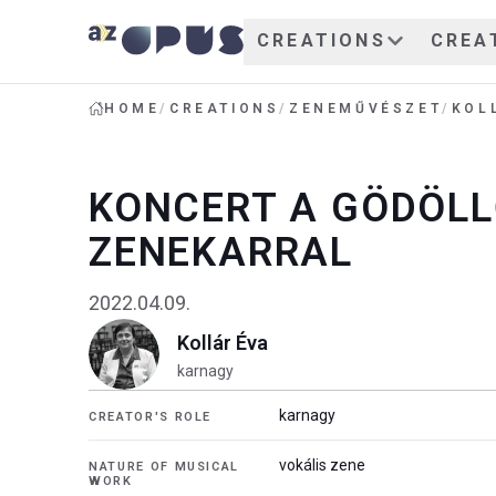
CREATIONS
CREA
HOME
/
CREATIONS
/
ZENEMŰVÉSZET
/
KOL
KONCERT A GÖDÖLL
ZENEKARRAL
2022.04.09.
Kollár Éva
karnagy
karnagy
CREATOR'S ROLE
vokális zene
NATURE OF MUSICAL
WORK