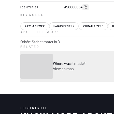
AS0006854
IDENTIFIER
KEYWORDS
2020-AS ÉVEK
HANGVERSENY
VOKÁLIS ZENE
ABOUT THE WORK
Orbán: Stabat mater in D
RELATED
Where was it made?
View on map
CONTRIBUTE