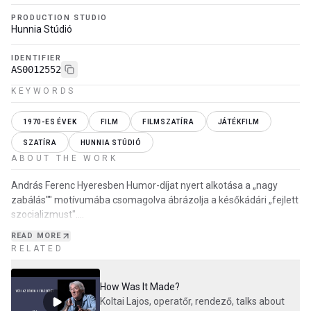
PRODUCTION STUDIO
Hunnia Stúdió
IDENTIFIER
AS0012552
KEYWORDS
1970-ES ÉVEK
FILM
FILMSZATÍRA
JÁTÉKFILM
SZATÍRA
HUNNIA STÚDIÓ
ABOUT THE WORK
András Ferenc Hyeresben Humor-díjat nyert alkotása a „nagy
zabálás"" motívumába csomagolva ábrázolja a későkádári „fejlett
szocializmust".
Augusztus 20. a magyar alkotmány és kenyér ünnepe alkalmából
READ MORE
a balatoni vasutascs…
RELATED
How Was It Made?
Koltai Lajos, operatőr, rendező, talks about