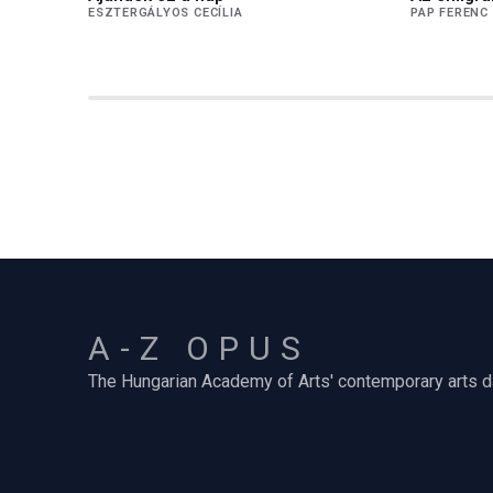
ESZTERGÁLYOS CECÍLIA
PAP FERENC
A-Z OPUS
The Hungarian Academy of Arts' contemporary arts 