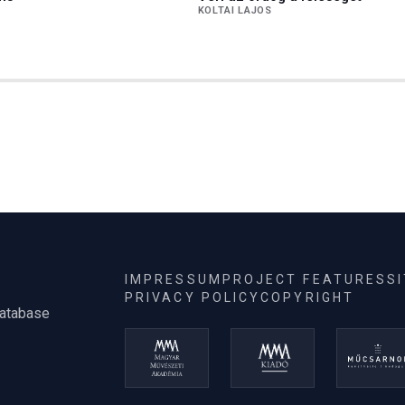
KOLTAI LAJOS
IMPRESSUM
PROJECT FEATURES
S
PRIVACY POLICY
COPYRIGHT
database