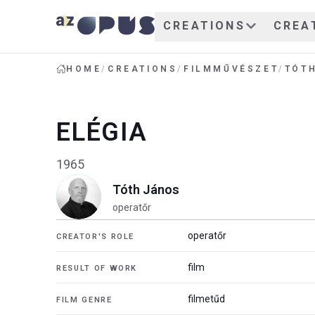
CREATIONS
CREA
HOME
/
CREATIONS
/
FILMMŰVÉSZET
/
TÓT
ELÉGIA
1965
Tóth János
operatőr
operatőr
CREATOR'S ROLE
film
RESULT OF WORK
filmetűd
FILM GENRE