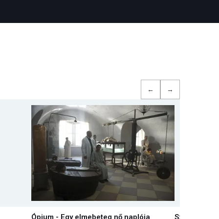
←
→
Ópium - Egy elmebeteg nő naplója
Szamárköhö