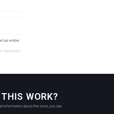
ket az ember
on, lassanként
THIS WORK?
al information about this work, you can