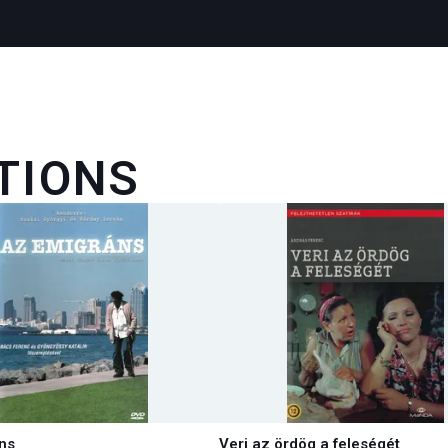
TIONS
ns
Veri az ördög a feleségét