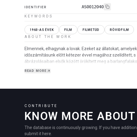
AS0012040
IDENTIFIER
KEYWORDS
1960-AS ÉVEK
FILM
FILMETŰD
RÖVIDFILM
ABOUT THE WORK
Elmennek, elhagynak a lovak. Ezeket az állatokat, amelye
időszámításunk előtt kétezer évvel magához szelídített, s
ábrázolásaiban elsők között örökített meg a barlangfalak
kiszorítja a civilizác…
READ MORE
CONTRIBUTE
KNOW MORE ABOUT 
The database is continuously growing. If you have addition
submit it here.