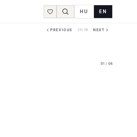
HU
EN
Favorites
PREVIOUS
23/38
NEXT
01
/
04