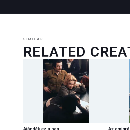
SIMILAR
RELATED CREA
Ajándék ez a nap
Az emigrá