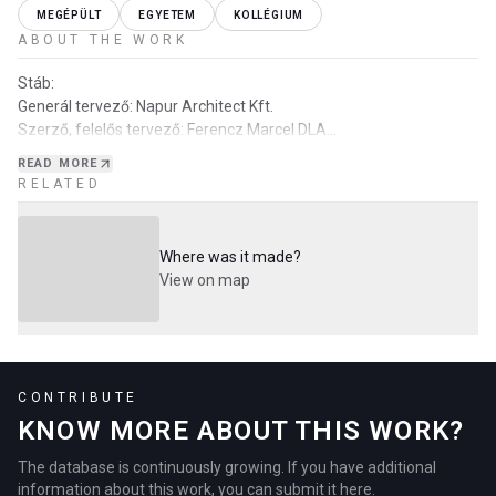
MEGÉPÜLT
EGYETEM
KOLLÉGIUM
ABOUT THE WORK
Stáb:
Generál tervező: Napur Architect Kft.
Szerző, felelős tervező: Ferencz Marcel DLA
Generáltervező / konstruktőr: Gacsályi Zsolt
READ MORE
Projektmenedzser: Filó Gergely
RELATED
Építész csapat BIM: Holyba Pál, Mészáros Márk, Balás Ger…
Where was it made?
View on map
CONTRIBUTE
KNOW MORE ABOUT THIS WORK?
The database is continuously growing. If you have additional
information about this work, you can submit it here.