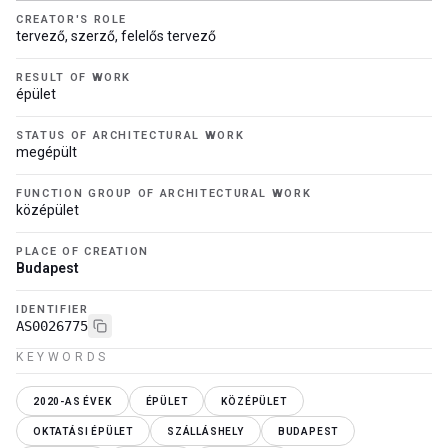
CREATOR'S ROLE
tervező, szerző, felelős tervező
RESULT OF WORK
épület
STATUS OF ARCHITECTURAL WORK
megépült
FUNCTION GROUP OF ARCHITECTURAL WORK
középület
PLACE OF CREATION
Budapest
IDENTIFIER
AS0026775
KEYWORDS
2020-AS ÉVEK
ÉPÜLET
KÖZÉPÜLET
OKTATÁSI ÉPÜLET
SZÁLLÁSHELY
BUDAPEST