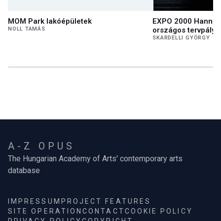
MOM Park lakóépületek
EXPO 2000 Hannove
NOLL TAMÁS
országos tervpályá
SKARDELLI GYÖRGY
A-Z OPUS
The Hungarian Academy of Arts' contemporary arts
database
IMPRESSUM
PROJECT FEATURES
SITE OPERATION
CONTACT
COOKIE POLICY