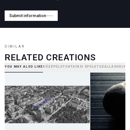
Submit information
SIMILAR
RELATED CREATIONS
YOU MAY ALSO LIKE
KÖZÉPÜLET
OKTATÁSI ÉPÜLET
SZÁLLÁSHELY
B