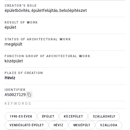
CREATOR'S ROLE
épületbővítés, épületfelújítás, belsőépítészet
RESULT OF WORK
épület
STATUS OF ARCHITECTURAL WORK
megépült
FUNCTION GROUP OF ARCHITECTURAL WORK
középület
PLACE OF CREATION
Hévíz
IDENTIFIER
AS0027129
KEYWORDS
1990-ES ÉVEK
ÉPÜLET
KÖZÉPÜLET
SZÁLLÁSHELY
VENDÉGLÁTÓ ÉPÜLET
HÉVÍZ
MEGÉPÜLT
SZÁLLODA