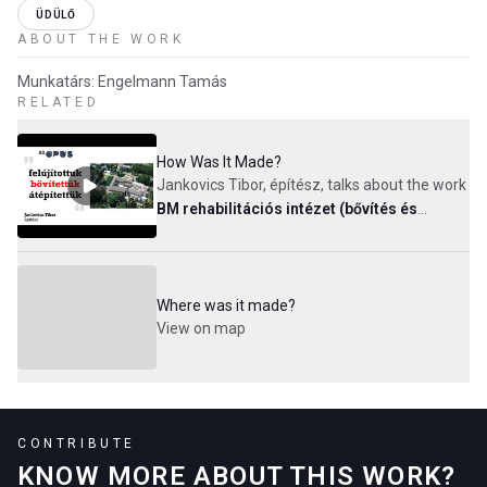
ÜDÜLŐ
ABOUT THE WORK
Munkatárs: Engelmann Tamás
RELATED
How Was It Made?
Jankovics Tibor, építész, talks about the work
BM rehabilitációs intézet (bővítés és
felújítás, belsőépítészet)
.
Where was it made?
View on map
CONTRIBUTE
KNOW MORE ABOUT THIS WORK?