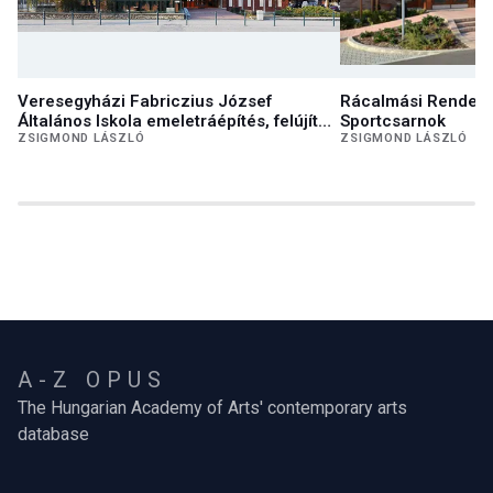
Veresegyházi Fabriczius József
Rácalmási Rendez
Általános Iskola emeletráépítés, felújítás
Sportcsarnok
I.
ZSIGMOND LÁSZLÓ
ZSIGMOND LÁSZLÓ
A-Z OPUS
The Hungarian Academy of Arts' contemporary arts
database