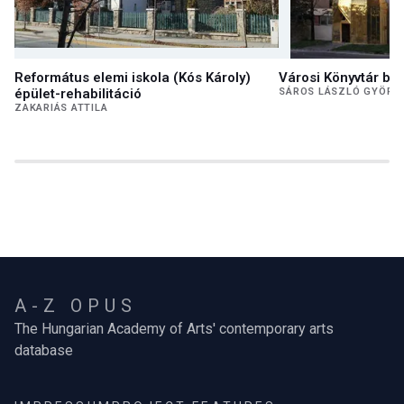
Református elemi iskola (Kós Károly)
Városi Könyvtár bőv
épület-rehabilitáció
SÁROS LÁSZLÓ GYÖRG
ZAKARIÁS ATTILA
A-Z OPUS
The Hungarian Academy of Arts' contemporary arts
database