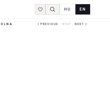
HU
EN
Favorites
POLNA
PREVIOUS
4/521
NEXT