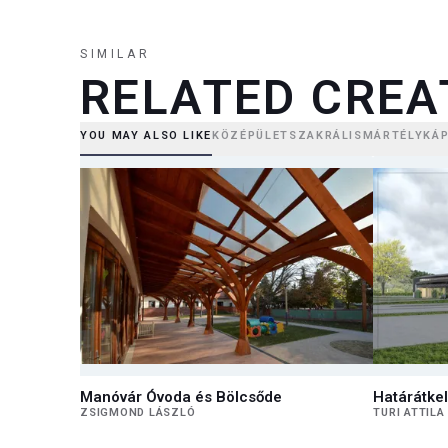
SIMILAR
RELATED CREA
YOU MAY ALSO LIKE
KÖZÉPÜLET
SZAKRÁLIS
MÁRTÉLY
KÁ
Manóvár Óvoda és Bölcsőde
Határátkel
ZSIGMOND LÁSZLÓ
TURI ATTILA