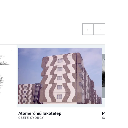
←
→
Atomerőmű lakótelep
Pókország
CSETE GYÖRGY
SÁROS LÁSZL