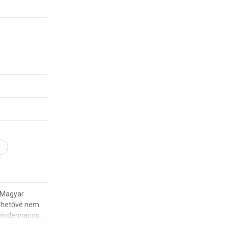
i Magyar
ehetővé nem
A mindennapos