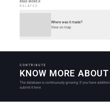
READ MORE
RELATED
Where was it made?
View on map
CONTRIBUTE
KNOW MORE ABOUT 
The database is continuously growing. If you have addition
submit it here.