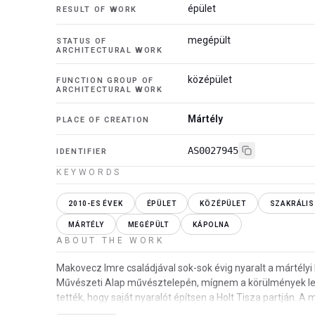
épület
RESULT OF WORK
megépült
STATUS OF
ARCHITECTURAL WORK
középület
FUNCTION GROUP OF
ARCHITECTURAL WORK
Mártély
PLACE OF CREATION
AS0027945
IDENTIFIER
KEYWORDS
2010-ES ÉVEK
ÉPÜLET
KÖZÉPÜLET
SZAKRÁLIS
MÁRTÉLY
MEGÉPÜLT
KÁPOLNA
ABOUT THE WORK
Makovecz Imre családjával sok-sok évig nyaralt a mártély
Művészeti Alap művésztelepén, mígnem a körülmények l
tették, hogy saját nyaralót építsen a Holt Tisza partján. 
séták, virágszedése…