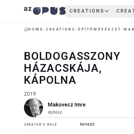
CREATIONS
CREA
HOME
/
CREATIONS
/
ÉPÍTŐMŰVÉSZET
/
MAK
BOLDOGASSZONY
HÁZACSKÁJA,
KÁPOLNA
2019
Makovecz Imre
építész
tervező
CREATOR'S ROLE