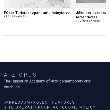
Füzér Turistaközpont tanulmányterve
Jókai tér ezredéve
KRAVÁR ÁGNES
térrendezés
DÉVÉNYI SÁNDOR
A-Z OPUS
The Hungarian Academy of Arts' contemporary arts
database
IMPRESSUM
PROJECT FEATURES
SITE OPERATION
CONTACT
COOKIE POLICY