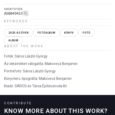
IDENTIFIER
AS0043413
KEYWORDS
2020-AS ÉVEK
FOTÓALBUM
KÖNYV
FOTÓ
ALBUM
ABOUT THE WORK
Fotók: Sáros László György
Az idézeteket válogatta: Makovecz Benjamin
Portréfotó: Sáros László György
Könyvterv, tipográfia: Makovecz Benjamin
Kiadó: SÁROS és Társa Építésziroda Bt.
CONTRIBUTE
KNOW MORE ABOUT THIS WORK?