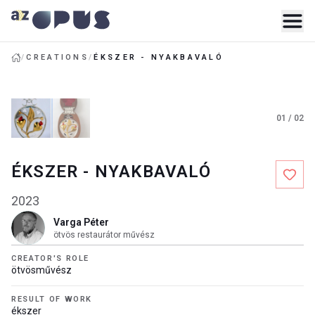
/
CREATIONS
/
ÉKSZER - NYAKBAVALÓ
01
/
02
ÉKSZER - NYAKBAVALÓ
2023
Varga Péter
ötvös restaurátor művész
CREATOR'S ROLE
ötvösművész
RESULT OF WORK
ékszer