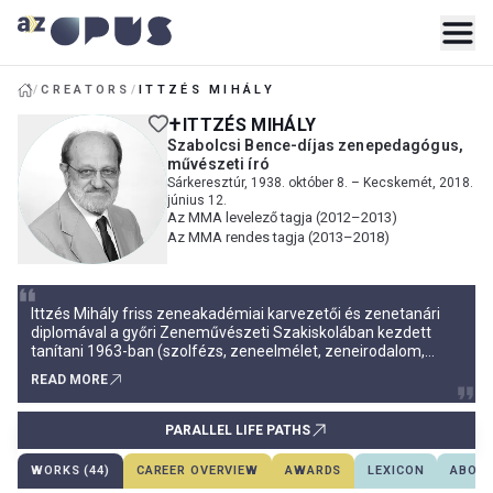
/
CREATORS
/
ITTZÉS MIHÁLY
ITTZÉS MIHÁLY
Szabolcsi Bence-díjas zenepedagógus,
művészeti író
Sárkeresztúr, 1938. október 8. – Kecskemét, 2018.
június 12.
Az MMA levelező tagja (2012–2013)
Az MMA rendes tagja (2013–2018)
Ittzés Mihály friss zeneakadémiai karvezetői és zenetanári
diplomával a győri Zeneművészeti Szakiskolában kezdett
tanítani 1963-ban (szolfézs, zeneelmélet, zeneirodalom,
népzene), később a növendékzenekar és egy általa alapított
READ MORE
kamarazenekar karnagyaként is működött. Iskolai
együttesével kortárs szerzők, Szőnyi Erzsébet és Sári József
új műveit is
PARALLEL LIFE PATHS
WORKS (44)
CAREER OVERVIEW
AWARDS
LEXICON
ABOUT