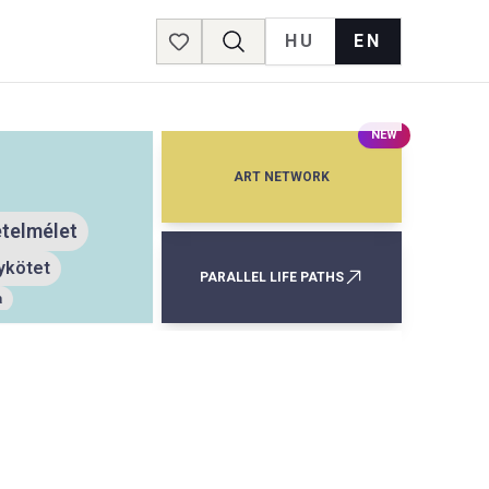
HU
EN
Favorites
NEW
ART NETWORK
telmélet
ykötet
PARALLEL LIFE PATHS
a
füzet
tet
politika
zői jog
elés
filmművészet
irodalomtörténet
om
történelem