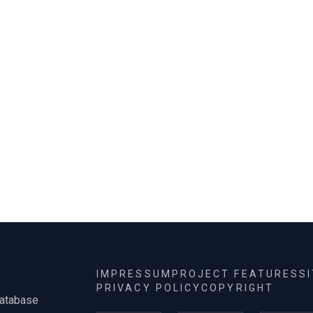
volt iskolái kórusainak.
IMPRESSUM
PROJECT FEATURES
S
PRIVACY POLICY
COPYRIGHT
database