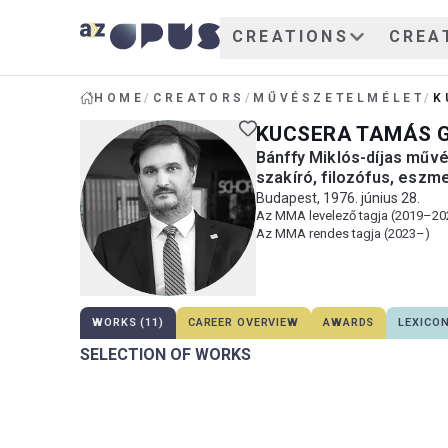
CREATIONS
CREA
HOME
/
CREATORS
/
MŰVÉSZETELMÉLET
/
K
KUCSERA TAMÁS 
Bánffy Miklós-díjas művé
szakíró, filozófus, eszm
Budapest, 1976. június 28.
Az MMA levelező tagja (2019–20
Az MMA rendes tagja (2023–)
WORKS (11)
CAREER OVERVIEW
AWARDS
LEXICO
SELECTION OF WORKS