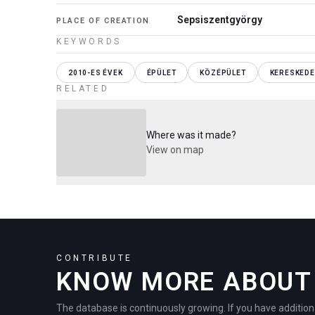
Sepsiszentgyörgy
PLACE OF CREATION
KEYWORDS
2010-ES ÉVEK
ÉPÜLET
KÖZÉPÜLET
KERESKEDE
RELATED
Where was it made?
View on map
CONTRIBUTE
KNOW MORE ABOUT 
The database is continuously growing. If you have addition