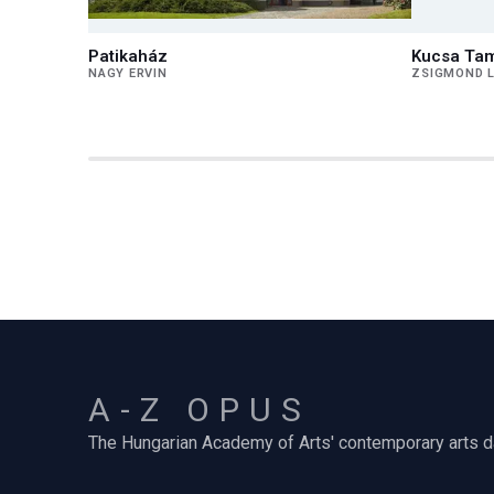
Patikaház
Kucsa Tam
NAGY ERVIN
ZSIGMOND 
A-Z OPUS
The Hungarian Academy of Arts' contemporary arts 