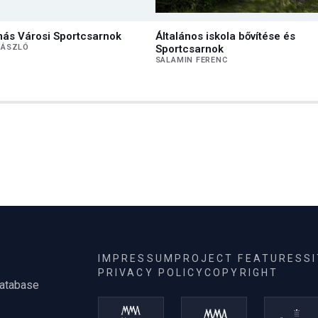
ás Városi Sportcsarnok
Általános iskola bővítése és
LÁSZLÓ
Sportcsarnok
SALAMIN FERENC
IMPRESSUM
PROJECT FEATURES
S
PRIVACY POLICY
COPYRIGHT
database