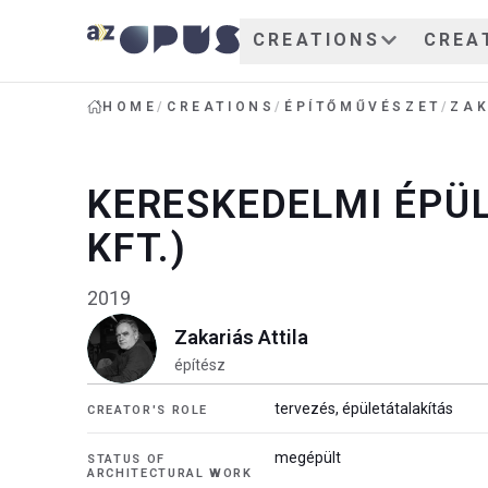
CREATIONS
CREA
HOME
/
CREATIONS
/
ÉPÍTŐMŰVÉSZET
/
ZAK
KERESKEDELMI ÉPÜL
KFT.)
2019
Zakariás Attila
építész
tervezés, épületátalakítás
CREATOR'S ROLE
megépült
STATUS OF
ARCHITECTURAL WORK