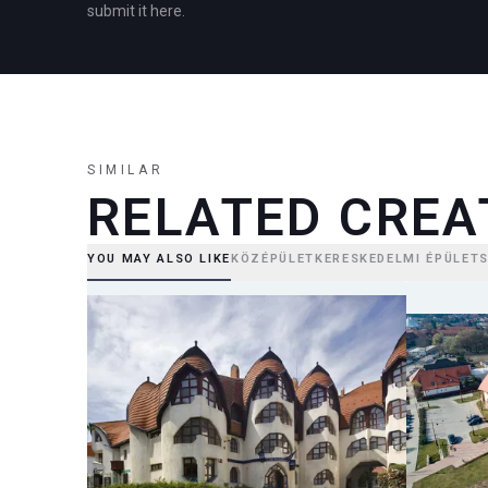
submit it here.
SIMILAR
RELATED CREA
YOU MAY ALSO LIKE
KÖZÉPÜLET
KERESKEDELMI ÉPÜLET