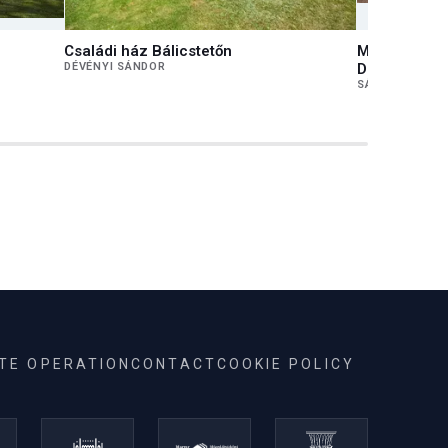
Családi ház Bálicstetőn
Magyar Épít
DÉVÉNYI SÁNDOR
Dokumentáci
SÁROS LÁSZL
ITE OPERATION
CONTACT
COOKIE POLICY